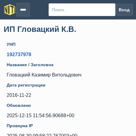
Вход
ИП Гловацкий К.В.
УНП
192737978
Название / Заголовок
Гловацкий Казимир Витольдович
Дата регистрации
2016-11-22
Обновлено
2025-12-15 11:54:56.90688+00
Проверка IP
2025-08-30 09:58:22.767003+00