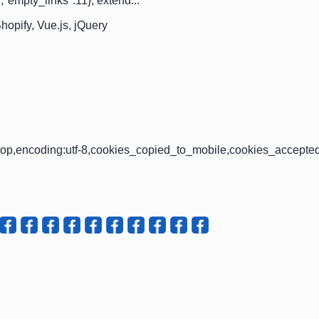
,"empty_links":11}, extend...
hopify, Vue.js, jQuery
op,encoding:utf-8,cookies_copied_to_mobile,cookies_accepte