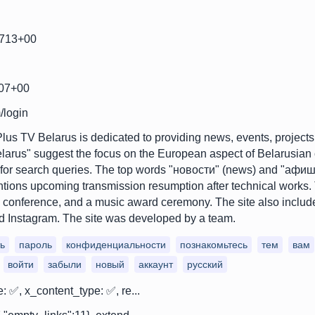
4713+00
507+00
/login
us TV Belarus is dedicated to providing news, events, projects
arus" suggest the focus on the European aspect of Belarusian c
rm for search queries. The top words "новости" (news) and "афиша
ntions upcoming transmission resumption after technical works. 
a conference, and a music award ceremony. The site also includ
 Instagram. The site was developed by a team.
ь
пароль
конфиденциальности
познакомьтесь
тем
вам
войти
забыли
новый
аккаунт
русский
e: ✅, x_content_type: ✅, re...