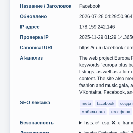
Название / Заголовок
Facebook
Обновлено
2026-07-28 04:29:50.96
IP адрес
178.159.242.146
Проверка IP
2025-11-29 01:29:14.36
Canonical URL
https://ru-ru.facebook.com
AI-анализ
The web project Europa Pl
keywords "europa plus bel
listings, as well as a fo
content. The site also me
fashion and music gala, 
VKontakte, Facebook, and
SEO-лексика
meta
facebook
создат
мобильного
телефона
Безопасность
hsts: ✅, csp: ❌, x_fram