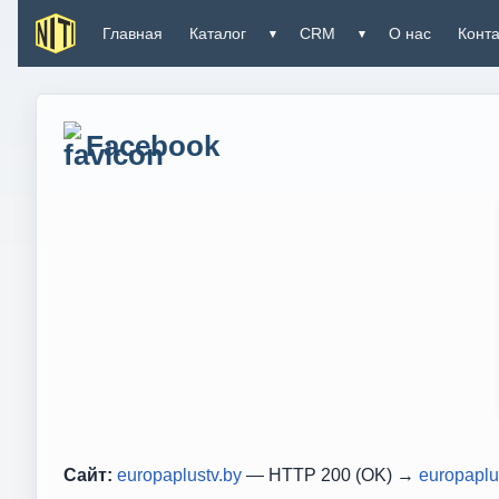
Главная
Каталог
CRM
О нас
Конт
▾
▾
Facebook
Сайт:
europaplustv.by
— HTTP 200 (OK) →
europaplu