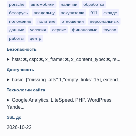
porsche
автомобили
наличии
обработки
беларусь
владельцу
покупателю
911
складе
положение
политике
отношении
персональных
данных
условия
сервис
финансовые
taycan
работы
центр
Безопасность
hsts: ❌, csp: ❌, x_frame: ❌, x_content_type: ❌, re...
Доступность
basic: {"missing_alts":1,"empty_links":15}, extend...
Технологии сайта
Google Analytics, LiteSpeed, PHP, WordPress,
Yande...
SSL до
2026-10-22