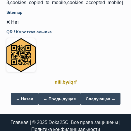
8,cookies_copied_to_mobile,cookies_accepted_mobile}
Sitemap
❌ Нет
QR / Короткая ссылка
niti.by/iqrf
← Назад
← Предыдущая
Следующая →
Главная
| © 2025 Doka25C. Все права защищены |
Политика конфиденциальности