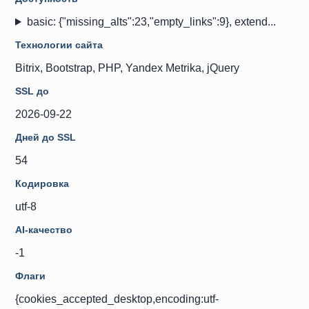
basic: {"missing_alts":23,"empty_links":9}, extend...
Технологии сайта
Bitrix, Bootstrap, PHP, Yandex Metrika, jQuery
SSL до
2026-09-22
Дней до SSL
54
Кодировка
utf-8
AI-качество
-1
Флаги
{cookies_accepted_desktop,encoding:utf-