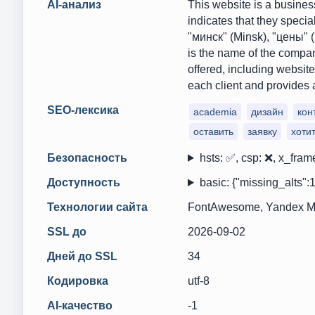
AI-анализ
This website is a busines
indicates that they specia
"минск" (Minsk), "цены" (
is the name of the compan
offered, including websit
each client and provides 
SEO-лексика
academia
дизайн
кон
оставить
заявку
хоти
Безопасность
hsts: ✅, csp: ❌, x_frame
Доступность
basic: {"missing_alts":1
Технологии сайта
FontAwesome, Yandex Me
SSL до
2026-09-02
Дней до SSL
34
Кодировка
utf-8
AI-качество
-1