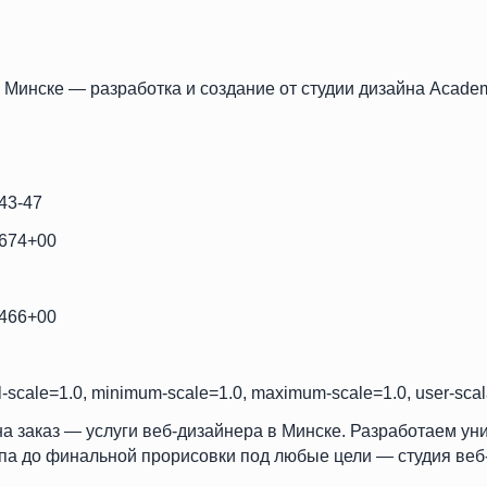
в Минске — разработка и создание от студии дизайна Acade
 43-47
0674+00
8466+00
ial-scale=1.0, minimum-scale=1.0, maximum-scale=1.0, user-sca
на заказ — услуги веб-дизайнера в Минске. Разработаем у
па до финальной прорисовки под любые цели — студия веб