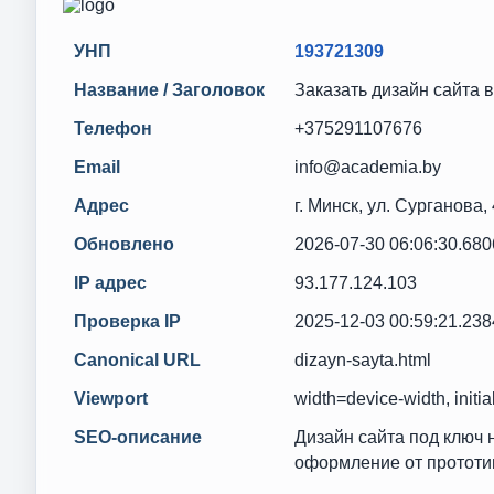
УНП
193721309
Название / Заголовок
Заказать дизайн сайта 
Телефон
+375291107676
Email
info@academia.by
Адрес
г. Минск, ул. Сурганова,
Обновлено
2026-07-30 06:06:30.68
IP адрес
93.177.124.103
Проверка IP
2025-12-03 00:59:21.23
Canonical URL
dizayn-sayta.html
Viewport
width=device-width, init
SEO-описание
Дизайн сайта под ключ 
оформление от прототи