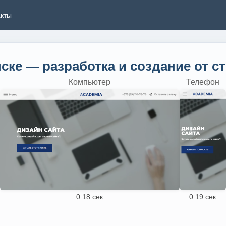
акты
нске — разработка и создание от с
Компьютер
Телефон
0.18 сек
0.19 сек