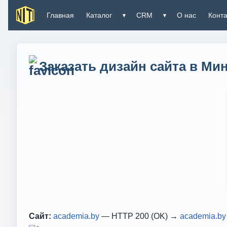
Главная
Каталог
CRM
О нас
Конт
▾
▾
Заказать дизайн сайта в Ми
Сайт:
academia.by
— HTTP 200 (OK) →
academia.by