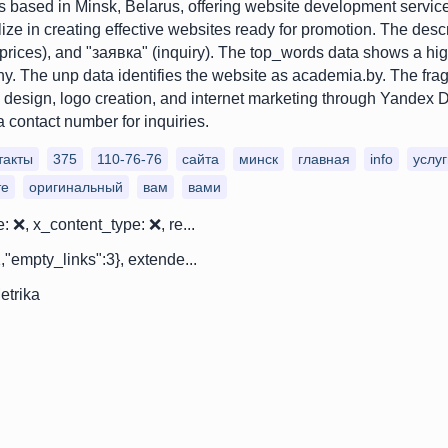
s based in Minsk, Belarus, offering website development servic
lize in creating effective websites ready for promotion. The des
prices), and "заявка" (inquiry). The top_words data shows a hig
y. The unp data identifies the website as academia.by. The frag
e design, logo creation, and internet marketing through Yandex D
a contact number for inquiries.
такты
375
110-76-76
сайта
минск
главная
info
услуг
те
оригинальный
вам
вами
: ❌, x_content_type: ❌, re...
,"empty_links":3}, extende...
trika