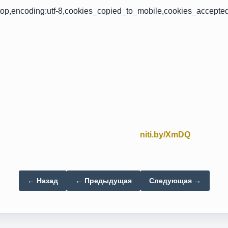
op,encoding:utf-8,cookies_copied_to_mobile,cookies_accepte
niti.by/XmDQ
← Назад
← Предыдущая
Следующая →