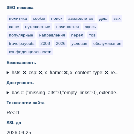
SEO-лексика
политика
cookie
поиск
авиабилетов
деш
вых
ваше
путешествие
начинается
здесь
популярные
направления
перел
тов
travelpayouts
2008
2026
условия
обслуживания
конфиденциальности
Безопасность
hsts: ❌, csp: ❌, x_frame: ❌, x_content_type: ❌, re...
Доступность
basic: {"missing_alts":0,"empty_links":0}, extende...
Технологии сайта
React
SSL до
2026-09-25