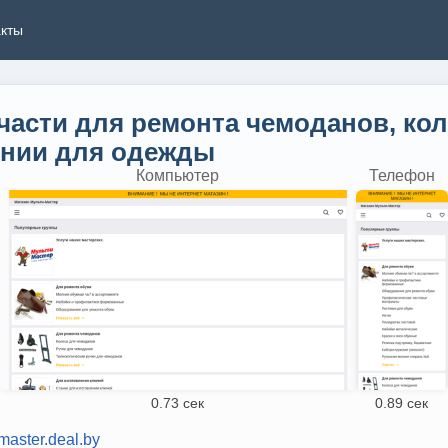
акты
части для ремонта чемоданов, кол
лнии для одежды
Компьютер
Телефон
0.73 сек
0.89 сек
-master.deal.by