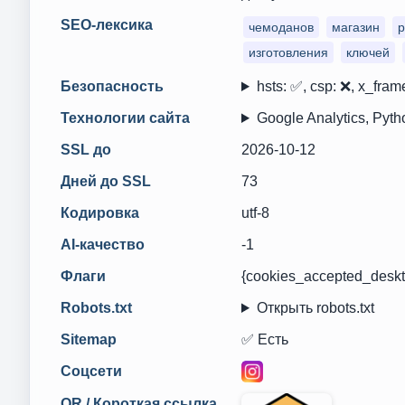
SEO-лексика
чемоданов
магазин
р
изготовления
ключей
Безопасность
hsts: ✅, csp: ❌, x_frame
Технологии сайта
Google Analytics, Pyth
SSL до
2026-10-12
Дней до SSL
73
Кодировка
utf-8
AI-качество
-1
Флаги
{cookies_accepted_deskt
Robots.txt
Открыть robots.txt
Sitemap
✅ Есть
Соцсети
QR / Короткая ссылка