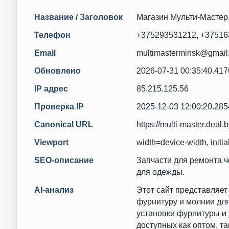
Название / Заголовок
Магазин Мульти-Мастер
Телефон
+375293531212, +37516
Email
multimasterminsk@gmail
Обновлено
2026-07-31 00:35:40.41
IP адрес
85.215.125.56
Проверка IP
2025-12-03 12:00:20.28
Canonical URL
https://multi-master.deal.b
Viewport
width=device-width, initia
SEO-описание
Запчасти для ремонта ч
для одежды.
AI-анализ
Этот сайт представляет
фурнитуру и молнии дл
установки фурнитуры и 
доступных как оптом, так