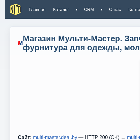
Главная
Каталог
CRM
О нас
Конт
▾
▾
Магазин Мульти-Мастер. Зап
фурнитура для одежды, мо
Сайт:
multi-master.deal.by
— HTTP 200 (OK) →
multi