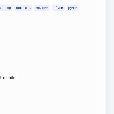
мастер
показать
молнии
обуви
ручки
d_mobile}