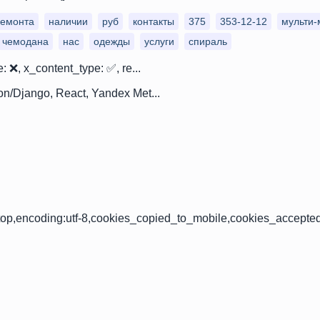
емонта
наличии
руб
контакты
375
353-12-12
мульти-
чемодана
нас
одежды
услуги
спираль
: ❌, x_content_type: ✅, re...
on/Django, React, Yandex Met...
op,encoding:utf-8,cookies_copied_to_mobile,cookies_accepte