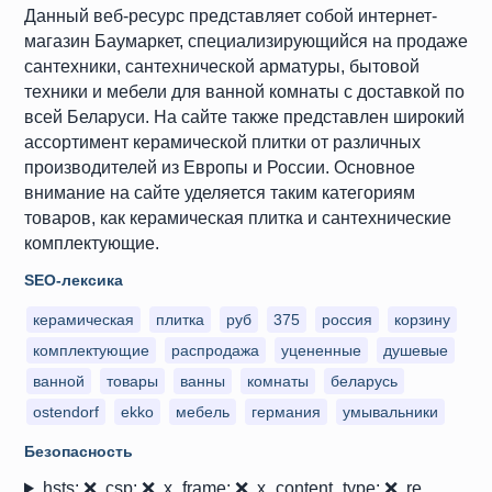
Данный веб-ресурс представляет собой интернет-
магазин Баумаркет, специализирующийся на продаже
сантехники, сантехнической арматуры, бытовой
техники и мебели для ванной комнаты с доставкой по
всей Беларуси. На сайте также представлен широкий
ассортимент керамической плитки от различных
производителей из Европы и России. Основное
внимание на сайте уделяется таким категориям
товаров, как керамическая плитка и сантехнические
комплектующие.
SEO-лексика
керамическая
плитка
руб
375
россия
корзину
комплектующие
распродажа
уцененные
душевые
ванной
товары
ванны
комнаты
беларусь
ostendorf
ekko
мебель
германия
умывальники
Безопасность
hsts: ❌, csp: ❌, x_frame: ❌, x_content_type: ❌, re...