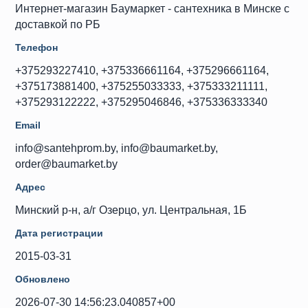
Интернет-магазин Баумаркет - сантехника в Минске с
доставкой по РБ
Телефон
+375293227410, +375336661164, +375296661164,
+375173881400, +375255033333, +375333211111,
+375293122222, +375295046846, +375336333340
Email
info@santehprom.by, info@baumarket.by,
order@baumarket.by
Адрес
Минский р-н, а/г Озерцо, ул. Центральная, 1Б
Дата регистрации
2015-03-31
Обновлено
2026-07-30 14:56:23.040857+00