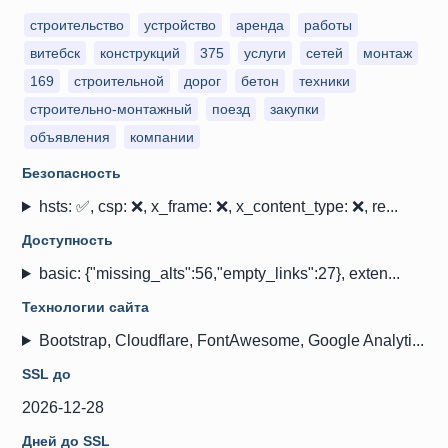
строительство
устройство
аренда
работы
витебск
конструкций
375
услуги
сетей
монтаж
169
строительной
дорог
бетон
техники
строительно-монтажный
поезд
закупки
объявления
компании
Безопасность
hsts: ✅, csp: ❌, x_frame: ❌, x_content_type: ❌, re...
Доступность
basic: {"missing_alts":56,"empty_links":27}, exten...
Технологии сайта
Bootstrap, Cloudflare, FontAwesome, Google Analyti...
SSL до
2026-12-28
Дней до SSL