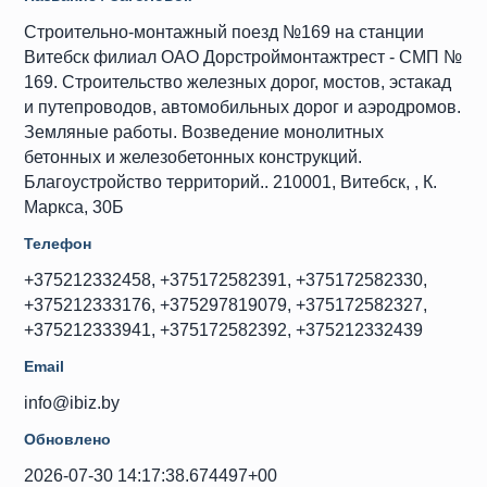
Строительно-монтажный поезд №169 на станции
Витебск филиал ОАО Дорстроймонтажтрест - СМП №
169. Строительство железных дорог, мостов, эстакад
и путепроводов, автомобильных дорог и аэродромов.
Земляные работы. Возведение монолитных
бетонных и железобетонных конструкций.
Благоустройство территорий.. 210001, Витебск, , К.
Маркса, 30Б
Телефон
+375212332458, +375172582391, +375172582330,
+375212333176, +375297819079, +375172582327,
+375212333941, +375172582392, +375212332439
Email
info@ibiz.by
Обновлено
2026-07-30 14:17:38.674497+00