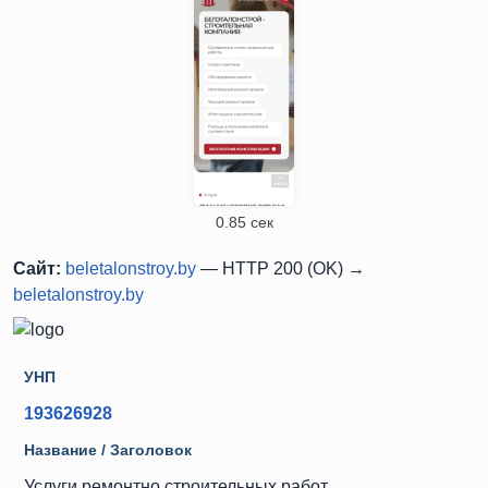
0.85 сек
Сайт:
beletalonstroy.by
— HTTP 200 (OK) →
beletalonstroy.by
УНП
193626928
Название / Заголовок
Услуги ремонтно строительных работ