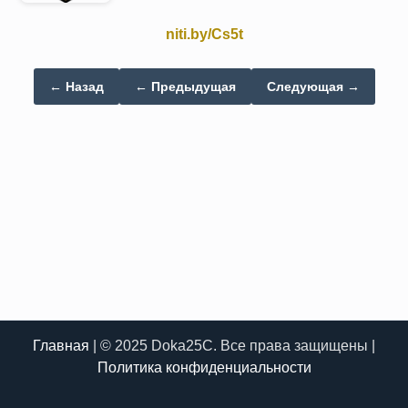
niti.by/Cs5t
← Назад
← Предыдущая
Следующая →
Главная
| © 2025 Doka25C. Все права защищены |
Политика конфиденциальности