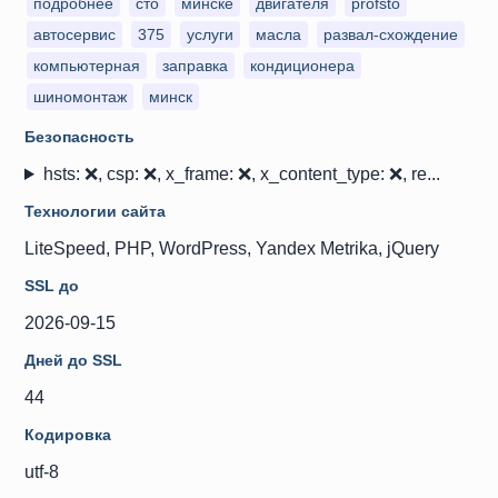
подробнее
сто
минске
двигателя
profsto
автосервис
375
услуги
масла
развал-схождение
компьютерная
заправка
кондиционера
шиномонтаж
минск
Безопасность
hsts: ❌, csp: ❌, x_frame: ❌, x_content_type: ❌, re...
Технологии сайта
LiteSpeed, PHP, WordPress, Yandex Metrika, jQuery
SSL до
2026-09-15
Дней до SSL
44
Кодировка
utf-8