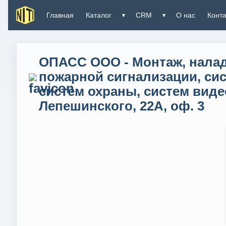
Главная
Каталог
CRM
О нас
Конт
▾
▾
ОПАСС ООО - Монтаж, налад
пожарной сигнализации, сис
систем охраны, систем видео
Лепешинского, 22А, оф. 3