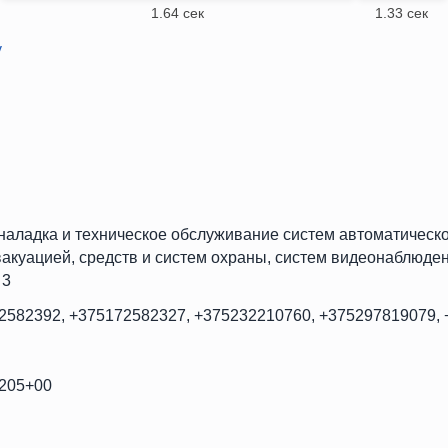
1.64 сек
1.33 сек
y
аладка и техническое обслуживание систем автоматическо
акуацией, средств и систем охраны, систем видеонаблюдения
 3
2582392, +375172582327, +375232210760, +375297819079,
9205+00