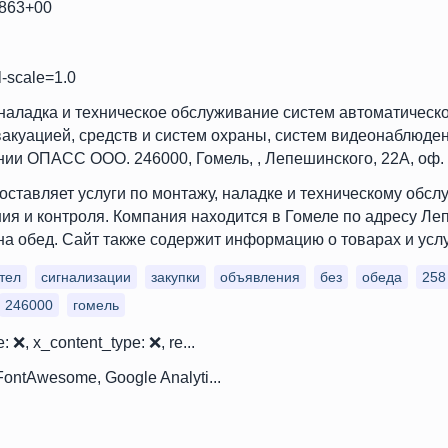
9863+00
l-scale=1.0
аладка и техническое обслуживание систем автоматическо
акуацией, средств и систем охраны, систем видеонаблюден
ии ОПАСС ООО. 246000, Гомель, , Лепешинского, 22А, оф.
тавляет услуги по монтажу, наладке и техническому обсл
я и контроля. Компания находится в Гомеле по адресу Лепе
а обед. Сайт также содержит информацию о товарах и услуг
тел
сигнализации
закупки
объявления
без
обеда
258
246000
гомель
: ❌, x_content_type: ❌, re...
 FontAwesome, Google Analyti...