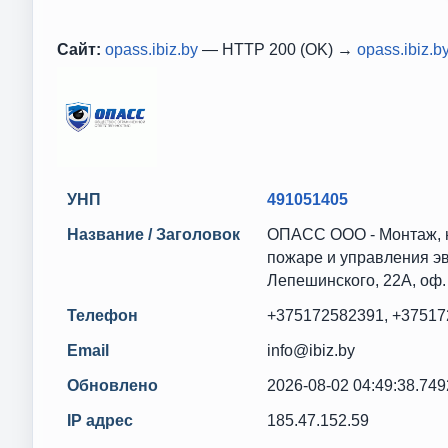
Сайт:
opass.ibiz.by
— HTTP 200 (OK) →
opass.ibiz.b
УНП
491051405
Название / Заголовок
ОПАСС ООО - Монтаж, н
пожаре и управления эв
Лепешинского, 22А, оф.
Телефон
+375172582391, +37517
Email
info@ibiz.by
Обновлено
2026-08-02 04:49:38.74
IP адрес
185.47.152.59