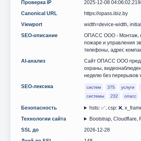
Проверка IP
2025-12-08 04:06:02.21
Canonical URL
https://opass.ibiz.by
Viewport
width=device-width, initia
SEO-описание
ОПАСС ООО - Монтаж, н
пожаре и управления эв
телефоны, адрес компан
AI-анализ
Сайт ОПАСС ООО предос
охраны, видеонаблюдени
неделю без перерывов н
SEO-лексика
систем
375
услуги
системы
232
опасс
Безопасность
hsts: ✅, csp: ❌, x_frame
Технологии сайта
Bootstrap, Cloudflare,
SSL до
2026-12-28
Дней до SSL
148