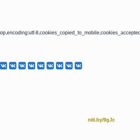
op,encoding:utf-8,cookies_copied_to_mobile,cookies_accepte
niti.by/9gJc