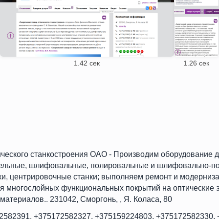
1.42 сек
1.26 сек
ческого станкостроения ОАО - Производим оборудование д
ительные, шлифовальные, полировальные и шлифовально-по
ки, центрировочные станки; выполняем ремонт и модерниз
ия многослойных функциональных покрытий на оптические
материалов.. 231042, Сморгонь, , Я. Коласа, 80
2582391, +375172582327, +375159224803, +375172582330, 