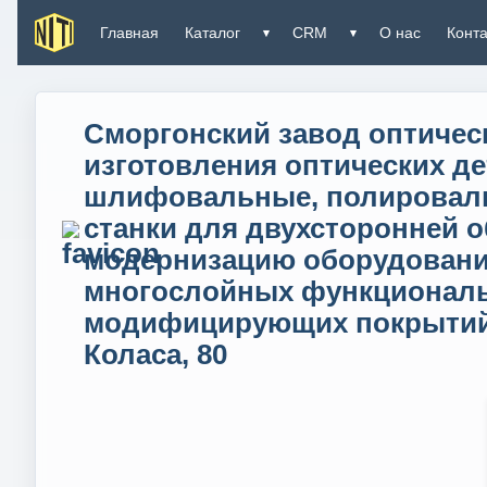
Главная
Каталог
CRM
О нас
Конт
▾
▾
Сморгонский завод оптичес
изготовления оптических де
шлифовальные, полироваль
станки для двухсторонней 
модернизацию оборудования
многослойных функциональ
модифицирующих покрытий на
Коласа, 80