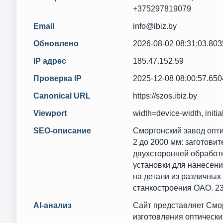
+375297819079
Email
info@ibiz.by
Обновлено
2026-08-02 08:31:03.80
IP адрес
185.47.152.59
Проверка IP
2025-12-08 08:00:57.65
Canonical URL
https://szos.ibiz.by
Viewport
width=device-width, initia
SEO-описание
Сморгонский завод опти
2 до 2000 мм: заготов
двухсторонней обработ
установки для нанесен
на детали из различных
станкостроения ОАО. 231
AI-анализ
Сайт представляет Смо
изготовления оптически