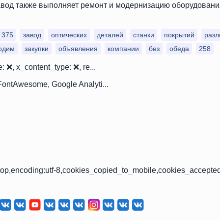
вод также выполняет ремонт и модернизацию оборудования 
375
завод
оптических
деталей
станки
покрытий
разл
одим
закупки
объявления
компании
без
обеда
258
: ❌, x_content_type: ❌, re...
 FontAwesome, Google Analyti...
op,encoding:utf-8,cookies_copied_to_mobile,cookies_accepte