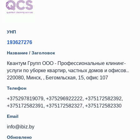
УНП
193627276
Название / Заголовок
Квантум Групп ООО - Профессиональные клининг-
услуги по уборке квартир, частных домов и офисов..
220080, Минск, , Бегомльская, 15, офис 107
Телефон
+375297819079, +375296922222, +375172582392,
+375172582391, +375172582327, +375172582330
Email
info@ibiz.by
Обновлено