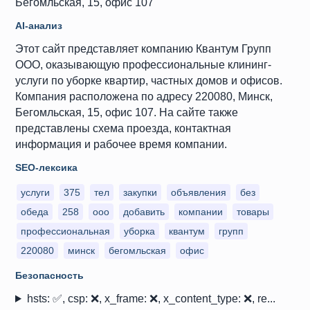
Бегомльская, 15, офис 107
AI-анализ
Этот сайт представляет компанию Квантум Групп
ООО, оказывающую профессиональные клининг-
услуги по уборке квартир, частных домов и офисов.
Компания расположена по адресу 220080, Минск,
Бегомльская, 15, офис 107. На сайте также
представлены схема проезда, контактная
информация и рабочее время компании.
SEO-лексика
услуги
375
тел
закупки
объявления
без
обеда
258
ооо
добавить
компании
товары
профессиональная
уборка
квантум
групп
220080
минск
бегомльская
офис
Безопасность
hsts: ✅, csp: ❌, x_frame: ❌, x_content_type: ❌, re...