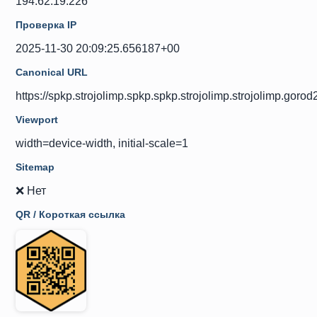
194.62.19.226
Проверка IP
2025-11-30 20:09:25.656187+00
Canonical URL
https://spkp.strojolimp.spkp.spkp.strojolimp.strojolimp.goro
Viewport
width=device-width, initial-scale=1
Sitemap
❌ Нет
QR / Короткая ссылка