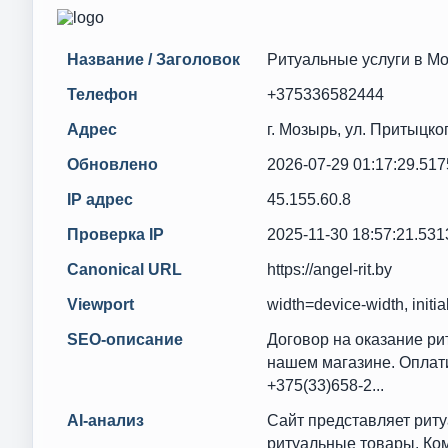
Название / Заголовок
Ритуальные услуги в Мо
Телефон
+375336582444
Адрес
г. Мозырь, ул. Притыцког
Обновлено
2026-07-29 01:17:29.51
IP адрес
45.155.60.8
Проверка IP
2025-11-30 18:57:21.53
Canonical URL
https://angel-rit.by
Viewport
width=device-width, initia
SEO-описание
Договор на оказание ри
нашем магазине. Оплатим
+375(33)658-2...
AI-анализ
Сайт представляет рит
ритуальные товары. Ком