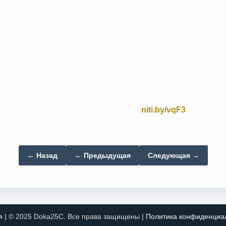
niti.by/vqF3
← Назад
← Предыдущая
Следующая →
я
| © 2025 Doka25C. Все права защищены |
Политика конфиденциа