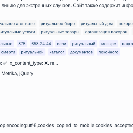
 линию для экстренных случаев. Сайт также содержит инф
уальное агентство
ритуальное бюро
ритуальный дом
похоро
ритуальные услуги
ритуальные товары
организация похорон
альные
375
658-24-44
если
ритуальный
мозыре
подго
смерти
ритуальной
каталог
документов
покойного
: ✅, x_content_type: ❌, re...
 Metrika, jQuery
op,encoding:utf-8,cookies_copied_to_mobile,cookies_accepte