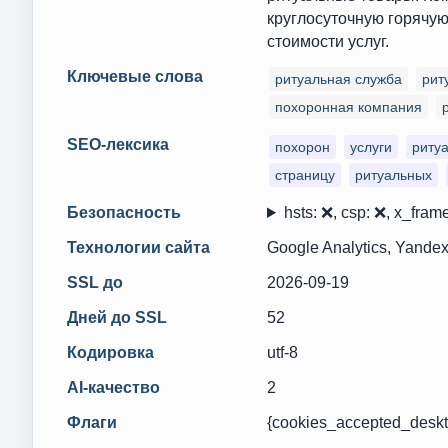
круглосуточную горячую
стоимости услуг.
Ключевые слова
ритуальная служба
рит
похоронная компания
SEO-лексика
похорон
услуги
риту
страницу
ритуальных
Безопасность
hsts: ❌, csp: ❌, x_frame
Технологии сайта
Google Analytics, Yandex
SSL до
2026-09-19
Дней до SSL
52
Кодировка
utf-8
AI-качество
2
Флаги
{cookies_accepted_deskt