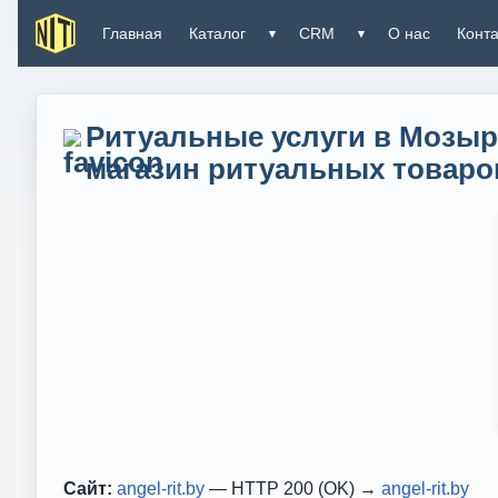
Главная
Каталог
CRM
О нас
Конт
▾
▾
Ритуальные услуги в Мозыр
магазин ритуальных товаро
Сайт:
angel-rit.by
— HTTP 200 (OK) →
angel-rit.by