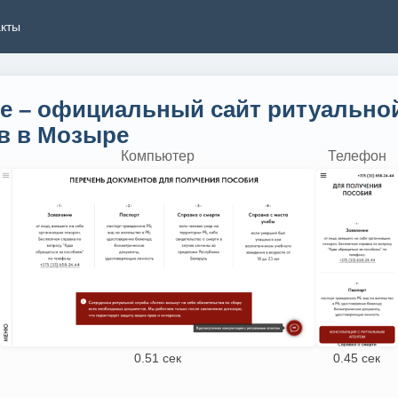
акты
е – официальный сайт ритуальной 
в в Мозыре
Компьютер
Телефон
0.51 сек
0.45 сек