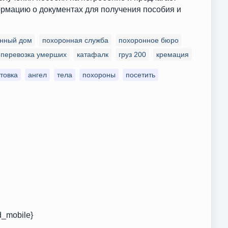
ормацию о документах для получения пособия и
нный дом
похоронная служба
похоронное бюро
перевозка умерших
катафалк
груз 200
кремация
товка
ангел
тела
похороны
посетить
d_mobile}