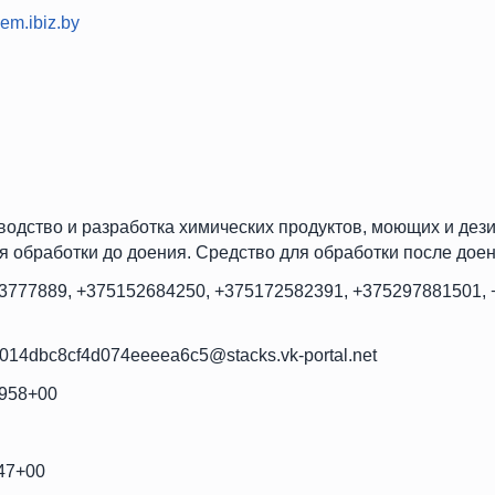
em.ibiz.by
одство и разработка химических продуктов, моющих и дез
я обработки до доения. Средство для обработки после доени
3777889, +375152684250, +375172582391, +375297881501, 
0014dbc8cf4d074eeeea6c5@stacks.vk-portal.net
8958+00
647+00