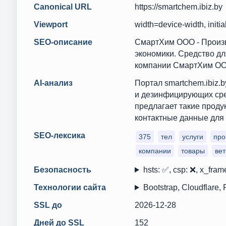
Canonical URL
https://smartchem.ibiz.by
Viewport
width=device-width, initia
SEO-описание
СмартХим ООО - Произв
экономики. Средство дл
компании СмартХим ООО.
AI-анализ
Портал smartchem.ibiz
и дезинфицирующих сре
предлагает такие проду
контактные данные для 
SEO-лексика
375
тел
услуги
про
компании
товары
ве
Безопасность
hsts: ✅, csp: ❌, x_frame
Технологии сайта
Bootstrap, Cloudflare,
SSL до
2026-12-28
Дней до SSL
152