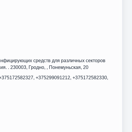
инфицирующих средств для различных секторов
я. . 230003, Гродно, , Понемуньская, 20
+375172582327, +375299091212, +375172582330,