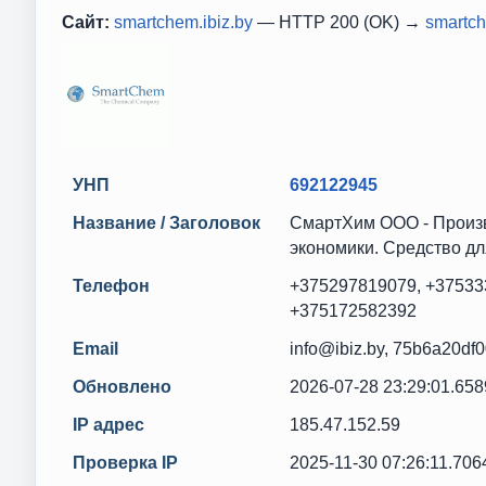
Сайт:
smartchem.ibiz.by
— HTTP 200 (OK) →
smartch
УНП
692122945
Название / Заголовок
СмартХим ООО - Произв
экономики. Средство дл
Телефон
+375297819079, +37533
+375172582392
Email
info@ibiz.by, 75b6a20df
Обновлено
2026-07-28 23:29:01.65
IP адрес
185.47.152.59
Проверка IP
2025-11-30 07:26:11.70