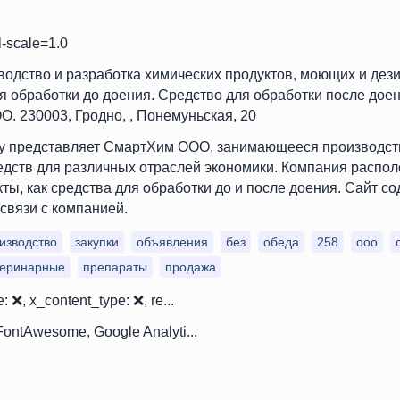
l-scale=1.0
одство и разработка химических продуктов, моющих и дез
я обработки до доения. Средство для обработки после доен
 230003, Гродно, , Понемуньская, 20
.by представляет СмартХим ООО, занимающееся производст
дств для различных отраслей экономики. Компания располо
кты, как средства для обработки до и после доения. Сайт с
связи с компанией.
изводство
закупки
объявления
без
обеда
258
ооо
теринарные
препараты
продажа
: ❌, x_content_type: ❌, re...
 FontAwesome, Google Analyti...