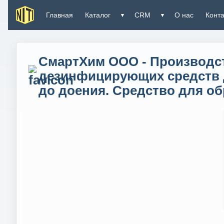
Главная
Каталог
CRM
О нас
Конт
▾
▾
СмартХим ООО - Производст
дезинфицирующих средств д
до доения. Средство для обр