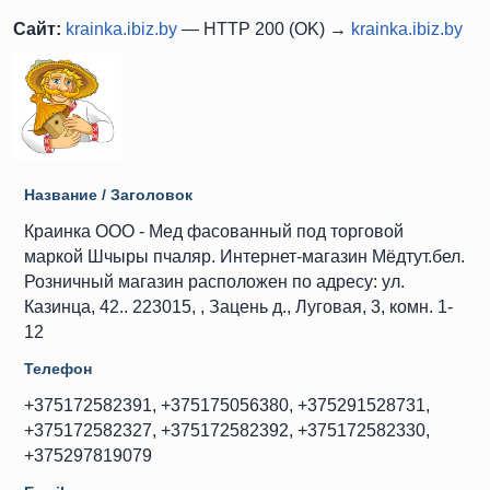
Сайт:
krainka.ibiz.by
— HTTP 200 (OK) →
krainka.ibiz.by
Название / Заголовок
Краинка ООО - Мед фасованный под торговой
маркой Шчыры пчаляр. Интернет-магазин Мёдтут.бел.
Розничный магазин расположен по адресу: ул.
Казинца, 42.. 223015, , Зацень д., Луговая, 3, комн. 1-
12
Телефон
+375172582391, +375175056380, +375291528731,
+375172582327, +375172582392, +375172582330,
+375297819079