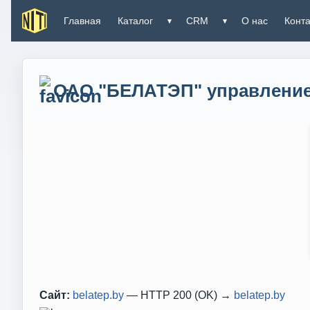
Главная
Каталог
CRM
О нас
Конт
▾
▾
ОАО "БЕЛАТЭП" управлени
Сайт:
belatep.by
— HTTP 200 (OK) →
belatep.by