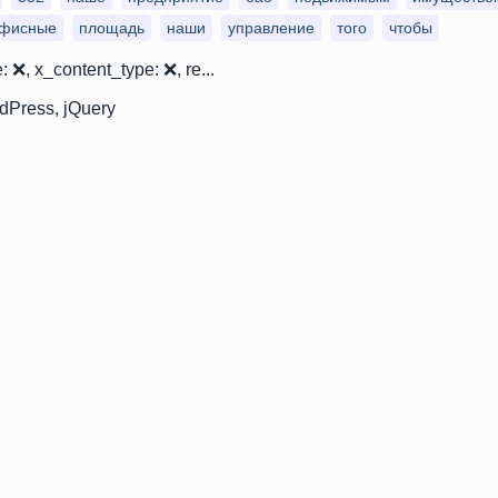
фисные
площадь
наши
управление
того
чтобы
: ❌, x_content_type: ❌, re...
Press, jQuery