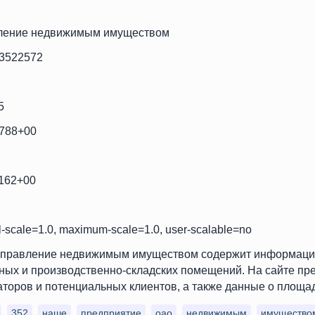
ление недвижимым имуществом
73522572
5
5788+00
9162+00
ial-scale=1.0, maximum-scale=1.0, user-scalable=no
равление недвижимым имуществом содержит информацию о 
ных и производственно-складских помещений. На сайте пр
торов и потенциальных клиентов, а также данные о площад
352
наше
предприятие
оао
недвижимым
имущество