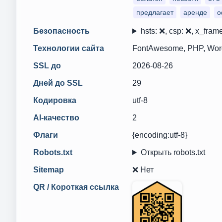
предлагает
аренде
о
Безопасность
hsts: ❌, csp: ❌, x_frame
Технологии сайта
FontAwesome, PHP, Word
SSL до
2026-08-26
Дней до SSL
29
Кодировка
utf-8
AI-качество
2
Флаги
{encoding:utf-8}
Robots.txt
Открыть robots.txt
Sitemap
❌ Нет
QR / Короткая ссылка