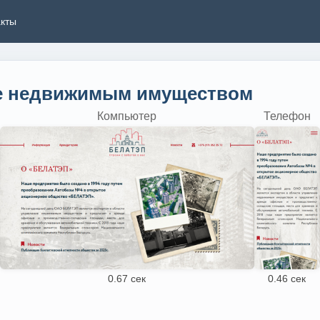
акты
е недвижимым имуществом
Компьютер
Телефон
0.67 сек
0.46 сек