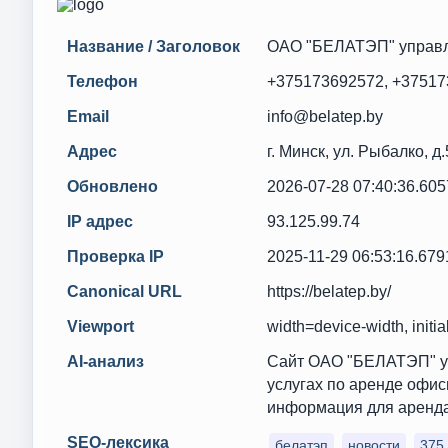
Название / Заголовок
ОАО "БЕЛАТЭП" управ
Телефон
+375173692572, +3751
Email
info@belatep.by
Адрес
г. Минск, ул. Рыбалко, д.
Обновлено
2026-07-28 07:40:36.60
IP адрес
93.125.99.74
Проверка IP
2025-11-29 06:53:16.67
Canonical URL
https://belatep.by/
Viewport
width=device-width, init
AI-анализ
Сайт ОАО "БЕЛАТЭП" уп
услугах по аренде офис
информация для аренда
SEO-лексика
белатэп
новости
375