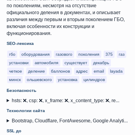
по поколениям, несмотря на отсутствие
официального деления в документах, и описывает
различия между первым и вторым поколением ГБО,
включая особенности их конструкции и
функционирования.
SEO-лексика
гбо
оборудования
газового
поколения
375
газ
установки
автомобиля
существует
декабрь
четкое
деление
баллонов
адрес
email
layada
минск
ольшевского
установка
цилиндров
Безопасность
hsts: ❌, csp: ❌, x_frame: ❌, x_content_type: ❌, re...
Технологии сайта
Bootstrap, Cloudflare, FontAwesome, Google Analyti...
SSL до