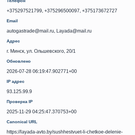
Телефон
+375297521799, +375296500097, +375173672727
Email
autogastrade@mail.ru, Layada@mail.ru
Адрес
г. Минск, ул. Ольшевского, 20/1
Обновлено
2026-07-28 06:19:47.902771+00
IP адрес
93.125.99.9
Проверка IP
2025-11-29 04:25:47.370753+00
Canonical URL
https://layada-avto.by/sushhestvuet-li-chetkoe-delenie-