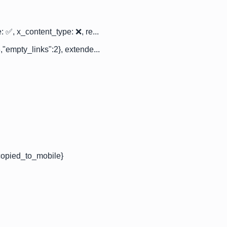
: ✅, x_content_type: ❌, re...
,"empty_links":2}, extende...
copied_to_mobile}