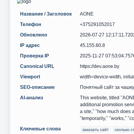
Название / Заголовок
AONE
Телефон
+375291052017
Обновлено
2026-07-27 12:17:11.72
IP адрес
45.155.60.8
Проверка IP
2025-11-27 07:53:04.75
Canonical URL
https://dev.aone.by
Viewport
width=device-width, initia
SEO-описание
Понятный сайт за чашку
AI-анализ
This website, titled "AONE
additional promotion serv
a site," "how much does a s
"temporarily," "works," "
Ключевые слова
заказать сайт
сколько с