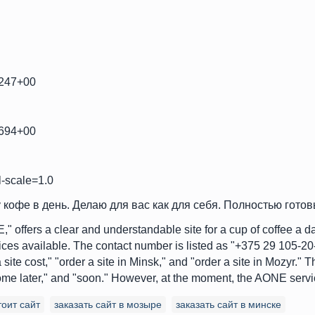
0247+00
7694+00
l-scale=1.0
 кофе в день. Делаю для вас как для себя. Полностью гото
," offers a clear and understandable site for a cup of coffee a da
ices available. The contact number is listed as "+375 29 105-20-
ite cost," "order a site in Minsk," and "order a site in Mozyr." Th
come later," and "soon." However, at the moment, the AONE servic
тоит сайт
заказать сайт в мозыре
заказать сайт в минске