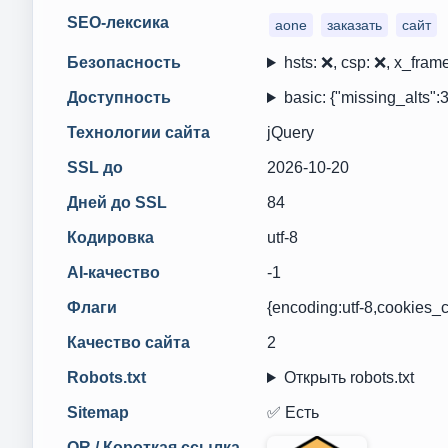
SEO-лексика
aone
заказать
сайт
Безопасность
hsts: ❌, csp: ❌, x_frame
Доступность
basic: {"missing_alts":3
Технологии сайта
jQuery
SSL до
2026-10-20
Дней до SSL
84
Кодировка
utf-8
AI-качество
-1
Флаги
{encoding:utf-8,cookies_
Качество сайта
2
Robots.txt
Открыть robots.txt
Sitemap
✅ Есть
QR / Короткая ссылка