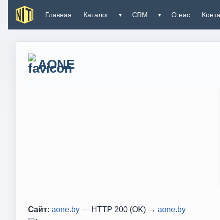
Главная
Каталог
CRM
О нас
Конт
▾
▾
AONE
Сайт:
aone.by
— HTTP 200 (OK) →
aone.by