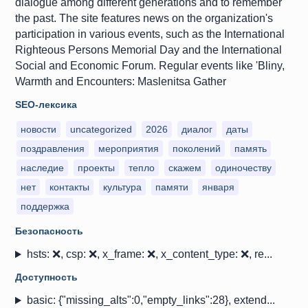
dialogue among different generations and to remember
the past. The site features news on the organization's
participation in various events, such as the International
Righteous Persons Memorial Day and the International
Social and Economic Forum. Regular events like 'Bliny,
Warmth and Encounters: Maslenitsa Gather
SEO-лексика
новости
uncategorized
2026
диалог
даты
поздравления
мероприятия
поколений
память
наследие
проекты
тепло
скажем
одиночеству
нет
контакты
культура
памяти
января
поддержка
Безопасность
hsts: ❌, csp: ❌, x_frame: ❌, x_content_type: ❌, re...
Доступность
basic: {"missing_alts":0,"empty_links":28}, extend...