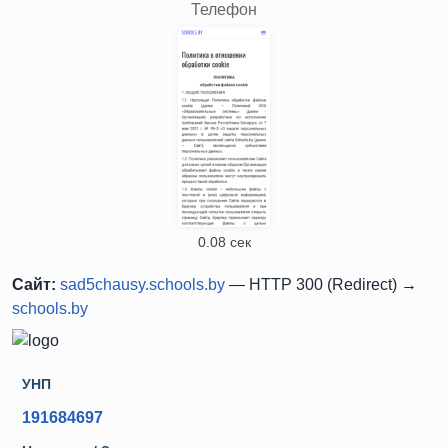
Телефон
0.08 сек
Сайт:
sad5chausy.schools.by
— HTTP 300 (Redirect) →
schools.by
УНП
191684697