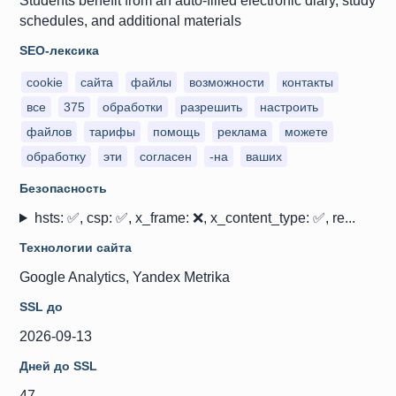
Students benefit from an auto-filled electronic diary, study
schedules, and additional materials
SEO-лексика
cookie
сайта
файлы
возможности
контакты
все
375
обработки
разрешить
настроить
файлов
тарифы
помощь
реклама
можете
обработку
эти
согласен
-на
ваших
Безопасность
hsts: ✅, csp: ✅, x_frame: ❌, x_content_type: ✅, re...
Технологии сайта
Google Analytics, Yandex Metrika
SSL до
2026-09-13
Дней до SSL
47