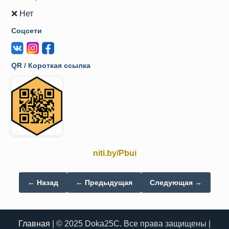
❌ Нет
Соцсети
QR / Короткая ссылка
niti.by/Pbui
← Назад
← Предыдущая
Следующая →
Главная
| © 2025 Doka25C. Все права защищены |