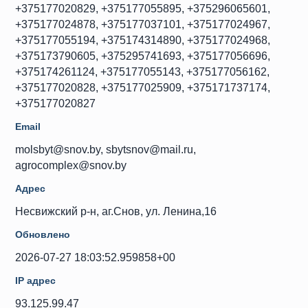
+375177020829, +375177055895, +375296065601,
+375177024878, +375177037101, +375177024967,
+375177055194, +375174314890, +375177024968,
+375173790605, +375295741693, +375177056696,
+375174261124, +375177055143, +375177056162,
+375177020828, +375177025909, +375171737174,
+375177020827
Email
molsbyt@snov.by, sbytsnov@mail.ru,
agrocomplex@snov.by
Адрес
Несвижский р-н, аг.Снов, ул. Ленина,16
Обновлено
2026-07-27 18:03:52.959858+00
IP адрес
93.125.99.47