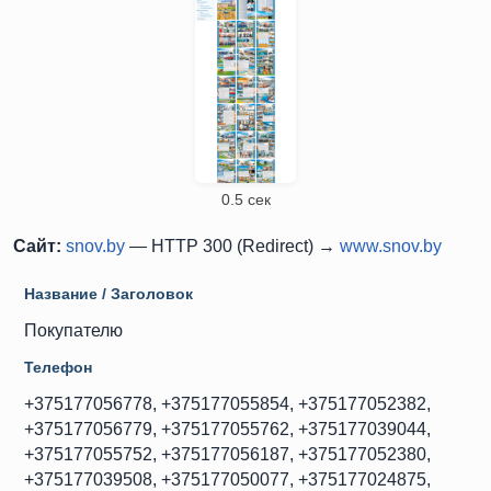
0.5 сек
Сайт:
snov.by
— HTTP 300 (Redirect) →
www.snov.by
Название / Заголовок
Покупателю
Телефон
+375177056778, +375177055854, +375177052382,
+375177056779, +375177055762, +375177039044,
+375177055752, +375177056187, +375177052380,
+375177039508, +375177050077, +375177024875,