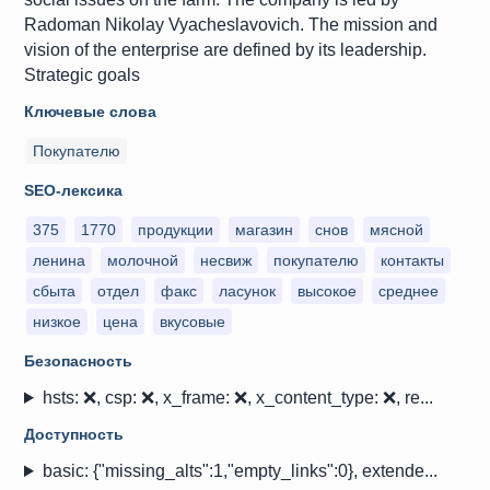
Radoman Nikolay Vyacheslavovich. The mission and
vision of the enterprise are defined by its leadership.
Strategic goals
Ключевые слова
Покупателю
SEO-лексика
375
1770
продукции
магазин
снов
мясной
ленина
молочной
несвиж
покупателю
контакты
сбыта
отдел
факс
ласунок
высокое
среднее
низкое
цена
вкусовые
Безопасность
hsts: ❌, csp: ❌, x_frame: ❌, x_content_type: ❌, re...
Доступность
basic: {"missing_alts":1,"empty_links":0}, extende...