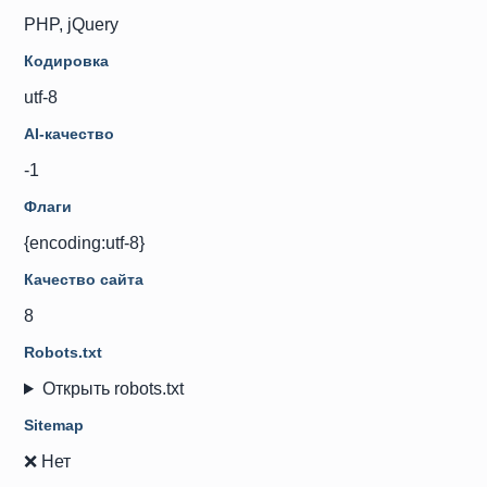
PHP, jQuery
Кодировка
utf-8
AI-качество
-1
Флаги
{encoding:utf-8}
Качество сайта
8
Robots.txt
Открыть robots.txt
Sitemap
❌ Нет