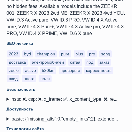
no hidden fees. Available models include the ZEEKR
001, ZEEKR X 2023 2wd ME, ZEEKR X 2023 4wd YOU,
VW ID.3 Active pure, VW ID.3 PRO, VW ID.4 X Active
pure, VW ID.4 X Pure+, VW ID.4 X Active pro, VW ID.4 X
PRO, VW ID.4 X PRIME, VW ID.6 X pure
SEO-лексика
2023
byd
champion
pure
plus
pro
song
доставка
электромобилей
китая
под
заказ
zeekr
active
520km
проверьте
корректность
введ
нного
поля
Безопасность
hsts: ❌, csp: ❌, x_frame: ✅, x_content_type: ❌, re...
Доступность
basic: {"missing_alts":0,"empty_links":2}, extende...
Технологии сайта