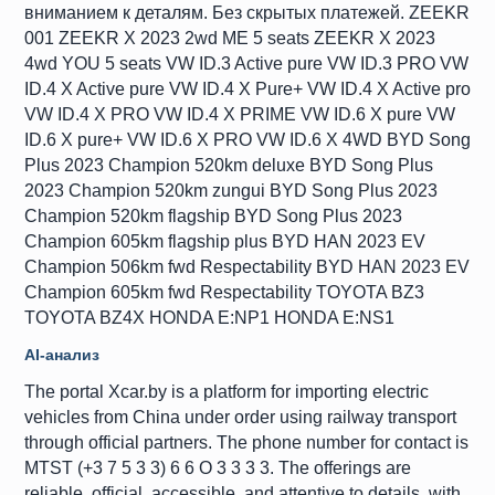
вниманием к деталям. Без скрытых платежей. ZEEKR
001 ZEEKR X 2023 2wd ME 5 seats ZEEKR X 2023
4wd YOU 5 seats VW ID.3 Active pure VW ID.3 PRO VW
ID.4 X Active pure VW ID.4 X Pure+ VW ID.4 X Active pro
VW ID.4 X PRO VW ID.4 X PRIME VW ID.6 X pure VW
ID.6 X pure+ VW ID.6 X PRO VW ID.6 X 4WD BYD Song
Plus 2023 Champion 520km deluxe BYD Song Plus
2023 Champion 520km zungui BYD Song Plus 2023
Champion 520km flagship BYD Song Plus 2023
Champion 605km flagship plus BYD HAN 2023 EV
Champion 506km fwd Respectability BYD HAN 2023 EV
Champion 605km fwd Respectability TOYOTA BZ3
TOYOTA BZ4X HONDA E:NP1 HONDA E:NS1
AI-анализ
The portal Xcar.by is a platform for importing electric
vehicles from China under order using railway transport
through official partners. The phone number for contact is
MTST (+3 7 5 3 3) 6 6 O 3 3 3 3. The offerings are
reliable, official, accessible, and attentive to details, with