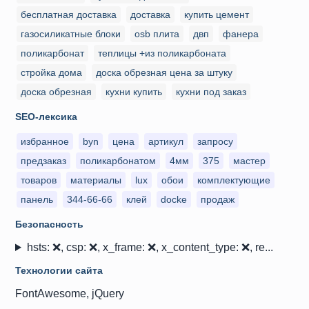
бесплатная доставка
доставка
купить цемент
газосиликатные блоки
osb плита
двп
фанера
поликарбонат
теплицы +из поликарбоната
стройка дома
доска обрезная цена за штуку
доска обрезная
кухни купить
кухни под заказ
SEO-лексика
избранное
byn
цена
артикул
запросу
предзаказ
поликарбонатом
4мм
375
мастер
товаров
материалы
lux
обои
комплектующие
панель
344-66-66
клей
docke
продаж
Безопасность
hsts: ❌, csp: ❌, x_frame: ❌, x_content_type: ❌, re...
Технологии сайта
FontAwesome, jQuery