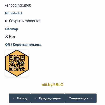
{encoding:utf-8}
Robots.txt
Открыть robots.txt
Sitemap
❌ Нет
QR / Короткая ссылка
niti.by/6BcG
← Назад
← Предыдущая
Следующая →