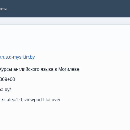
акты
arus.d-mysli.irr.by
Курсы английского языка в Могилеве
1309+00
pa.by/
l-scale=1.0, viewport-fit=cover