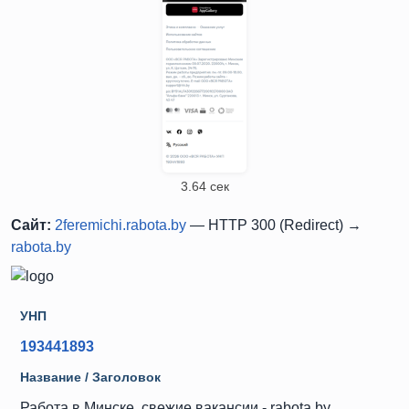
3.64 сек
Сайт:
2feremichi.rabota.by
— HTTP 300 (Redirect) →
rabota.by
УНП
193441893
Название / Заголовок
Работа в Минске, свежие вакансии - rabota.by