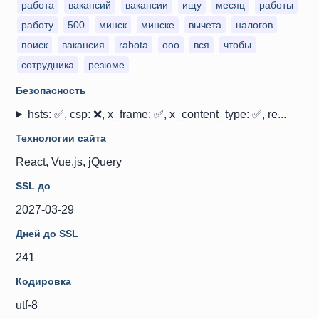
работа
вакансий
вакансии
ищу
месяц
работы
работу
500
минск
минске
вычета
налогов
поиск
вакансия
rabota
ооо
вся
чтобы
сотрудника
резюме
Безопасность
hsts: ✅, csp: ❌, x_frame: ✅, x_content_type: ✅, re...
Технологии сайта
React, Vue.js, jQuery
SSL до
2027-03-29
Дней до SSL
241
Кодировка
utf-8