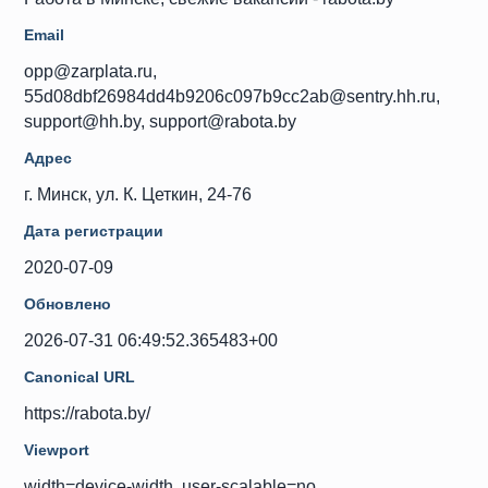
Email
opp@zarplata.ru,
55d08dbf26984dd4b9206c097b9cc2ab@sentry.hh.ru,
support@hh.by, support@rabota.by
Адрес
г. Минск, ул. К. Цеткин, 24-76
Дата регистрации
2020-07-09
Обновлено
2026-07-31 06:49:52.365483+00
Canonical URL
https://rabota.by/
Viewport
width=device-width, user-scalable=no