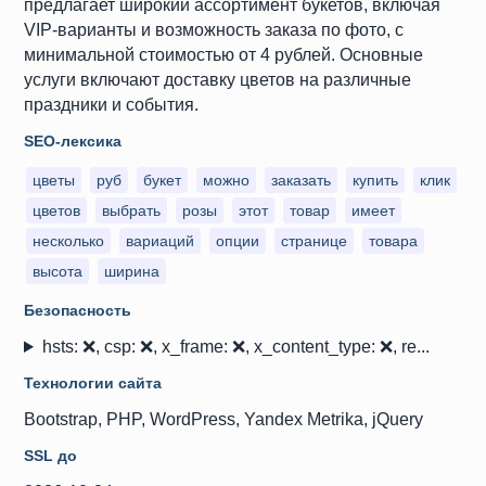
предлагает широкий ассортимент букетов, включая
VIP-варианты и возможность заказа по фото, с
минимальной стоимостью от 4 рублей. Основные
услуги включают доставку цветов на различные
праздники и события.
SEO-лексика
цветы
руб
букет
можно
заказать
купить
клик
цветов
выбрать
розы
этот
товар
имеет
несколько
вариаций
опции
странице
товара
высота
ширина
Безопасность
hsts: ❌, csp: ❌, x_frame: ❌, x_content_type: ❌, re...
Технологии сайта
Bootstrap, PHP, WordPress, Yandex Metrika, jQuery
SSL до