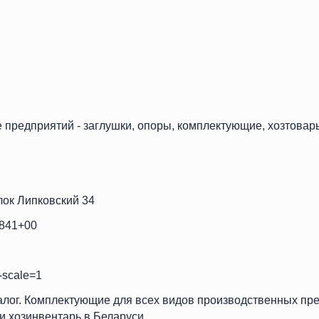
предприятий - заглушки, опоры, комплектующие, хозтовар
лок Липковский 34
2841+00
l-scale=1
алог. Комплектующие для всех видов производственных пре
 и хозинвентарь в Беларуси