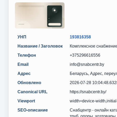
УНП
193816358
Название / Заголовок
Комплексное снабжение 
Телефон
+375296616556
Email
info@snabcentr.by
Адрес
Беларусь, Адрес, переу
Обновлено
2026-07-28 10:04:48.63
Canonical URL
https://snabcentr.by/
Viewport
width=device-width,initia
SEO-описание
Снабцентр - онлайн кат
труб, опоры, хозтовары