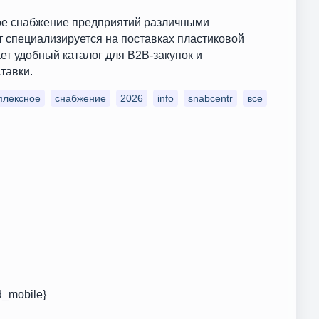
ное снабжение предприятий различными
т специализируется на поставках пластиковой
ет удобный каталог для B2B-закупок и
тавки.
плексное
снабжение
2026
info
snabcentr
все
d_mobile}