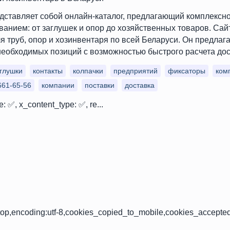
редставляет собой онлайн-каталог, предлагающий комплекс
анием: от заглушек и опор до хозяйственных товаров. Сай
я труб, опор и хозинвентаря по всей Беларуси. Он предлага
необходимых позиций с возможностью быстрого расчета дос
глушки
контакты
колпачки
предприятий
фиксаторы
ком
661-65-56
компании
поставки
доставка
e: ✅, x_content_type: ✅, re...
op,encoding:utf-8,cookies_copied_to_mobile,cookies_accepte