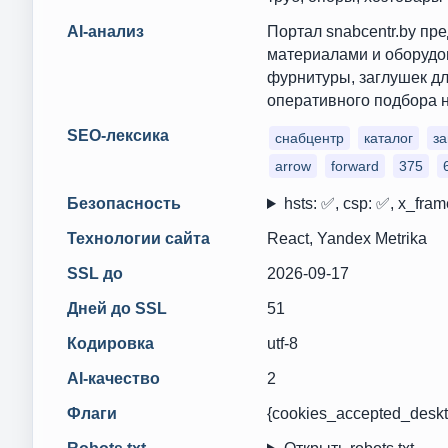
AI-анализ
Портал snabcentr.by п
материалами и оборудов
фурнитуры, заглушек дл
оперативного подбора 
SEO-лексика
снабцентр
каталог
за
arrow
forward
375
Безопасность
hsts: ✅, csp: ✅, x_fram
Технологии сайта
React, Yandex Metrika
SSL до
2026-09-17
Дней до SSL
51
Кодировка
utf-8
AI-качество
2
Флаги
{cookies_accepted_deskt