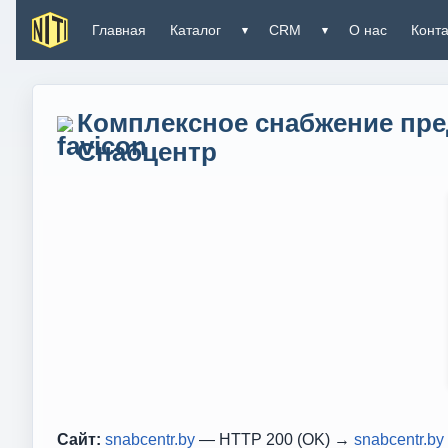
Главная
Каталог
CRM
О нас
Конт
▾
▾
Комплексное снабжение пред
Снабцентр
Сайт:
snabcentr.by
— HTTP 200 (OK) →
snabcentr.by