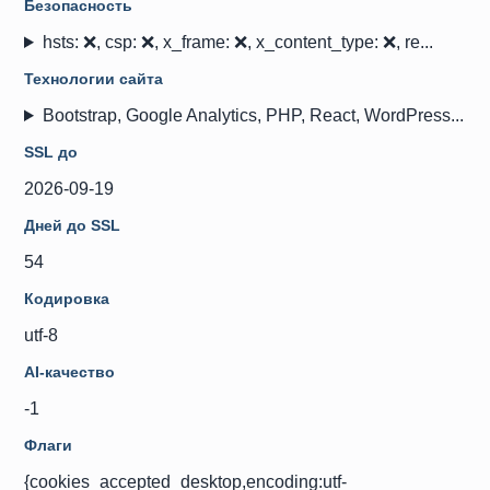
Безопасность
hsts: ❌, csp: ❌, x_frame: ❌, x_content_type: ❌, re...
Технологии сайта
Bootstrap, Google Analytics, PHP, React, WordPress...
SSL до
2026-09-19
Дней до SSL
54
Кодировка
utf-8
AI-качество
-1
Флаги
{cookies_accepted_desktop,encoding:utf-