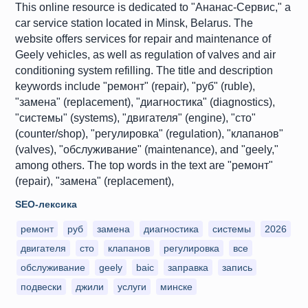
This online resource is dedicated to "Ананас-Сервис," a
car service station located in Minsk, Belarus. The
website offers services for repair and maintenance of
Geely vehicles, as well as regulation of valves and air
conditioning system refilling. The title and description
keywords include "ремонт" (repair), "руб" (ruble),
"замена" (replacement), "диагностика" (diagnostics),
"системы" (systems), "двигателя" (engine), "сто"
(counter/shop), "регулировка" (regulation), "клапанов"
(valves), "обслуживание" (maintenance), and "geely,"
among others. The top words in the text are "ремонт"
(repair), "замена" (replacement),
SEO-лексика
ремонт
руб
замена
диагностика
системы
2026
двигателя
сто
клапанов
регулировка
все
обслуживание
geely
baic
заправка
запись
подвески
джили
услуги
минске