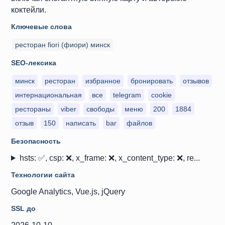
коктейли.
Ключевые слова
ресторан fiori (фиори) минск
SEO-лексика
минск
ресторан
избранное
бронировать
отзывов
интернациональная
все
telegram
cookie
рестораны
viber
свободы
меню
200
1884
отзыв
150
написать
bar
файлов
Безопасность
hsts: ✅, csp: ❌, x_frame: ❌, x_content_type: ❌, re...
Технологии сайта
Google Analytics, Vue.js, jQuery
SSL до