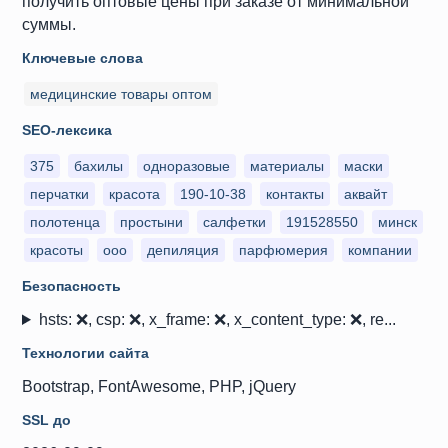
получить оптовые цены при заказе от минимальной
суммы.
Ключевые слова
медицинские товары оптом
SEO-лексика
375
бахилы
одноразовые
материалы
маски
перчатки
красота
190-10-38
контакты
аквайт
полотенца
простыни
салфетки
191528550
минск
красоты
ооо
депиляция
парфюмерия
компании
Безопасность
hsts: ❌, csp: ❌, x_frame: ❌, x_content_type: ❌, re...
Технологии сайта
Bootstrap, FontAwesome, PHP, jQuery
SSL до