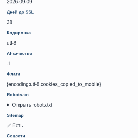
2026-09-09
Дней до SSL
38
Кодировка
utf-8
AI-качество
-1
Флаги
{encoding:utf-8,cookies_copied_to_mobile}
Robots.txt
Открыть robots.txt
Sitemap
✅ Есть
Соцсети