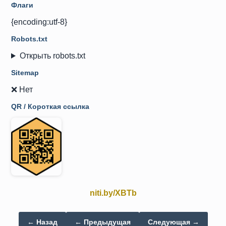
Флаги
{encoding:utf-8}
Robots.txt
Открыть robots.txt
Sitemap
❌ Нет
QR / Короткая ссылка
niti.by/XBTb
← Назад
← Предыдущая
Следующая →