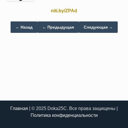
niti.by/ZPAd
← Назад
← Предыдущая
Следующая →
Главная
| © 2025 Doka25C. Все права защищены |
Политика конфиденциальности