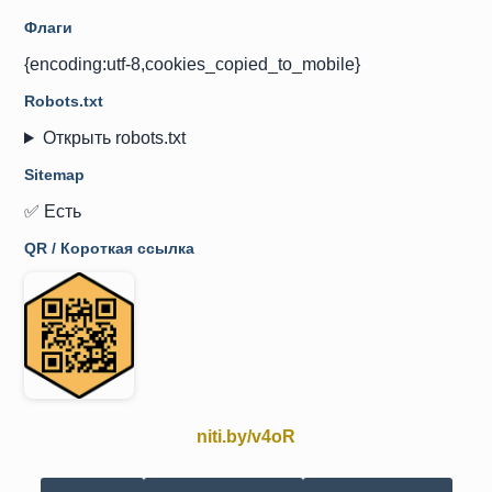
Флаги
{encoding:utf-8,cookies_copied_to_mobile}
Robots.txt
Открыть robots.txt
Sitemap
✅ Есть
QR / Короткая ссылка
niti.by/v4oR